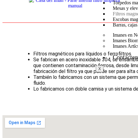
Torpedos ma
Mesas y elev
Filtros magné
Escobas mag
Barras, cajas
Imanes en N
Imanes Biom
Imanes Artíc
Filtros magnéticos para líquidos o ferrofiltros.
Contácten
Se fabrican en acero inoxidable 304, se ensambl
que contienen contaminación ferrosa, desde limad
X
fabricación del filtro ya que puede ser para alta 
También lo fabricamos con un sistema que permit
fluido.
Lo fabricamos con doble camisa y un sistema de p