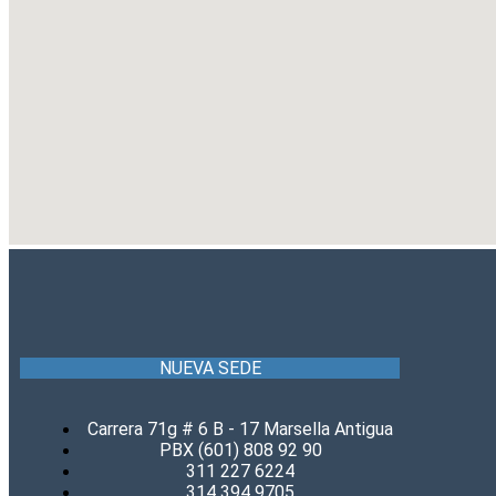
NUEVA SEDE
Carrera 71g # 6 B - 17 Marsella Antigua
PBX (601) 808 92 90
311 227 6224
314 394 9705