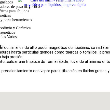
gnéticos
adores de peso magnéticos
ticos para líquidos
néticas
 y porta herramientas
eodimio y Cerámica
agnéticos
ulos Varios
os
an con imanes de alto poder magnético de neodimio, se instalan 
uras hasta particulas grandes como tuercas o tornillos, la presi
o baja presión.
e realizar una limpieza de forma rápida, llevando al mínimo el 
recalentamiento con vapor para utilización en fluidos grasos y 