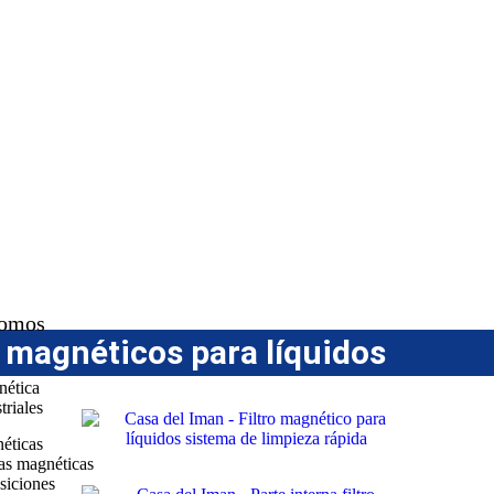
somos
s magnéticos para líquidos
ética
triales
néticas
cas magnéticas
siciones